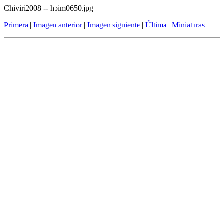
Chiviri2008 -- hpim0650.jpg
Primera
|
Imagen anterior
|
Imagen siguiente
|
Última
|
Miniaturas