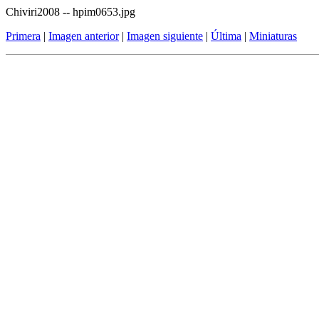
Chiviri2008 -- hpim0653.jpg
Primera
|
Imagen anterior
|
Imagen siguiente
|
Última
|
Miniaturas