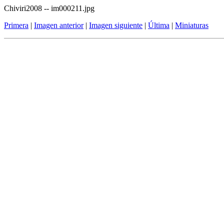
Chiviri2008 -- im000211.jpg
Primera
|
Imagen anterior
|
Imagen siguiente
|
Última
|
Miniaturas