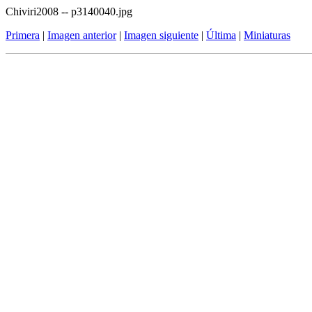
Chiviri2008 -- p3140040.jpg
Primera
|
Imagen anterior
|
Imagen siguiente
|
Última
|
Miniaturas