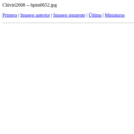
Chiviri2008 -- hpim0652.jpg
Primera
|
Imagen anterior
|
Imagen siguiente
|
Última
|
Miniaturas